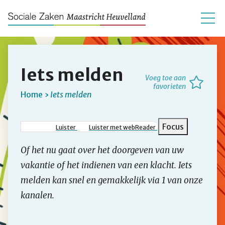
Iets melden
Voeg toe aan
favorieten
Home
Iets melden
Kruimelpad
Focus
Luister
Luister met webReader
Of het nu gaat over het doorgeven van uw
vakantie of het indienen van een klacht. Iets
melden kan snel en gemakkelijk via 1 van onze
kanalen.