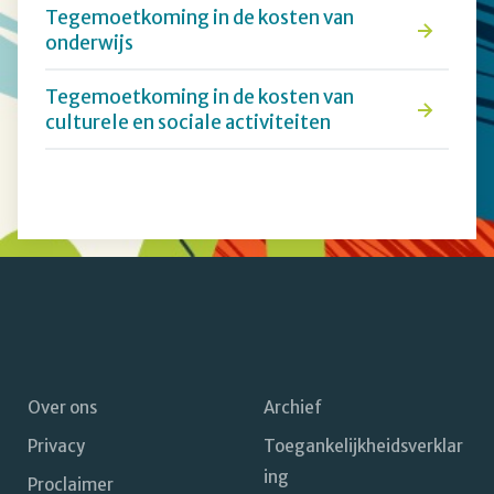
Tegemoetkoming in de kosten van
onderwijs
Tegemoetkoming in de kosten van
culturele en sociale activiteiten
Over ons
Archief
Privacy
Toegankelijkheidsverklar
Footer
ing
Proclaimer