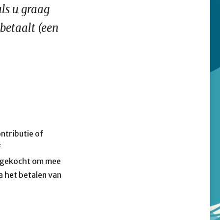
ls u graag
 betaalt (een
ntributie of
f
n gekocht om mee
a het betalen van