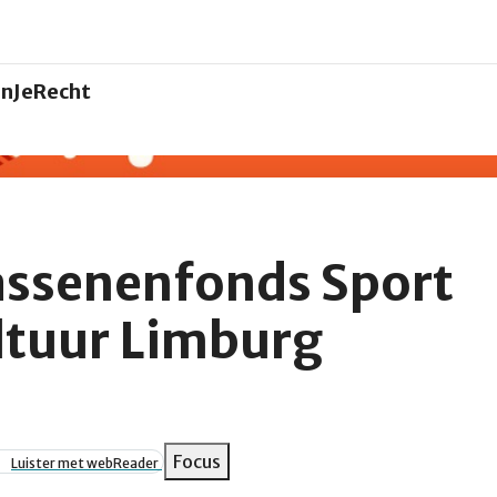
nJeRecht
ssenenfonds Sport
ltuur Limburg
pad
Focus
Luister met webReader