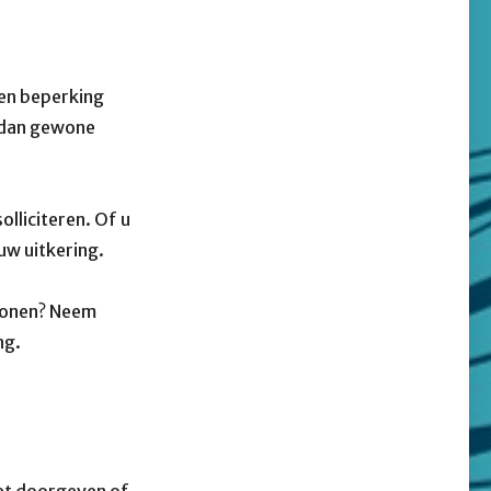
een beperking
e dan gewone
olliciteren. Of u
uw uitkering.
 wonen? Neem
ng.
oet doorgeven of