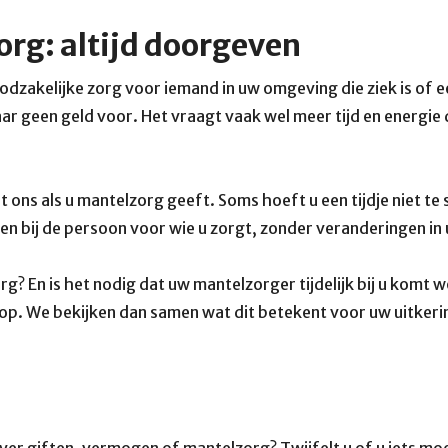
rg: altijd doorgeven
odzakelijke zorg voor iemand in uw omgeving die ziek is of 
daar geen geld voor. Het vraagt vaak wel meer tijd en energi
ons als u mantelzorg geeft. Soms hoeft u een tijdje niet te s
nen bij de persoon voor wie u zorgt, zonder veranderingen in 
org? En is het nodig dat uw mantelzorger tijdelijk bij u komt
op. We bekijken dan samen wat dit betekent voor uw uitkeri
ver giften, vermogen of mantelzorg? Twijfelt u of u iets m