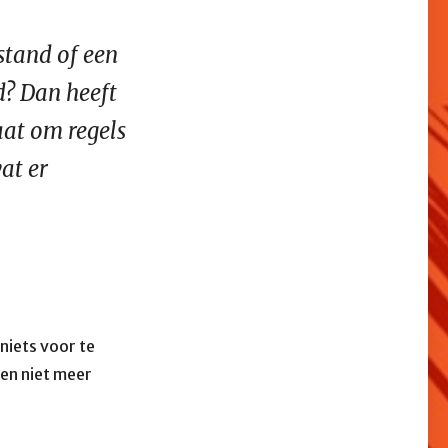
stand of een
d? Dan heeft
aat om regels
at er
 niets voor te
ten niet meer