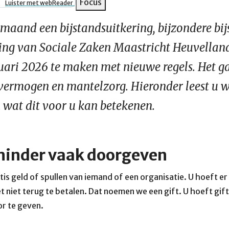
pad
Focus
Luister met webReader
e maand een bijstandsuitkering, bijzondere bij
ing van Sociale Zaken Maastricht Heuvellan
nuari 2026 te maken met nieuwe regels. Het g
 vermogen en mantelzorg. Hieronder leest u w
 wat dit voor u kan betekenen.
minder vaak doorgeven
tis geld of spullen van iemand of een organisatie. U hoeft er
t niet terug te betalen. Dat noemen we een gift. U hoeft gif
or te geven.