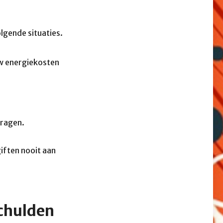
olgende situaties.
uw energiekosten
dragen.
iften nooit aan
schulden