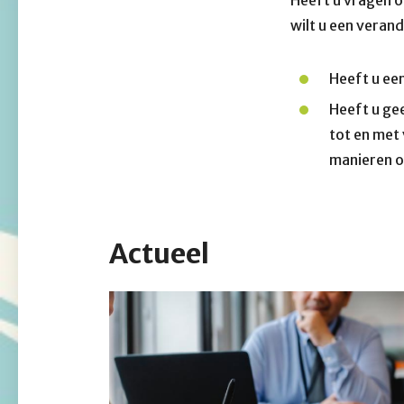
wilt u een veran
Heeft u ee
Heeft u ge
tot en met
manieren o
Actueel