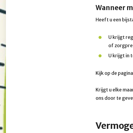
Wanneer mo
Heeft u een bijs
U krijgt r
of zorgpre
U krijgt in 
Kijk op de pagin
Krijgt u elke ma
ons door te geve
Vermogen