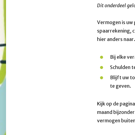
Dit onderdeel gel
Vermogen is uw ge
spaarrekening, c
hier anders naar
Bij elke ve
Schulden t
Blijft uw t
te geven.
Kijk op de pagin
maand bijzondere
vermogen buiten