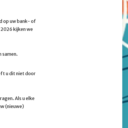
eld op uw bank- of
f 2026 kijken we
en samen.
t u dit niet door
agen. Als u elke
uw (nieuwe)