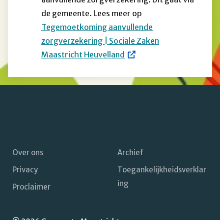
de gemeente. Lees meer op
Tegemoetkoming aanvullende
zorgverzekering | Sociale Zaken
Maastricht Heuvelland
Over ons
Archief
Privacy
Toegankelijkheidsverklar
Footer
ing
Proclaimer
navigatie