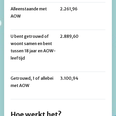
Alleenstaande met
2.261,96
AOW
U bent getrouwd of
2.889,60
woont samen en bent
tussen 18 jaar en AOW-
leeftijd
Getrouwd, 1 of allebei
3.100,94
met AOW
Hoe werkt het?