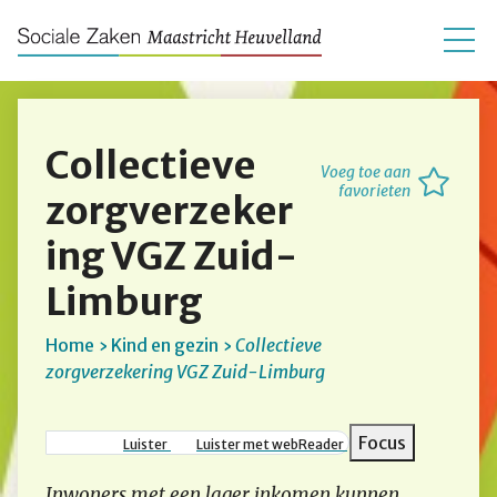
Collectieve
Voeg toe aan
favorieten
zorgverzeker
ing VGZ Zuid-
Limburg
Home
Kind en gezin
Collectieve
zorgverzekering VGZ Zuid-Limburg
Kruimelpad
Focus
Luister
Luister met webReader
Inwoners met een lager inkomen kunnen