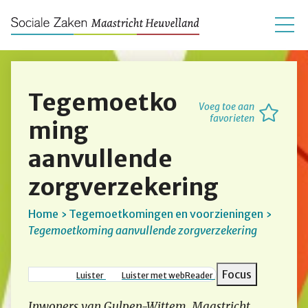
Tegemoetko
Voeg toe aan
favorieten
ming
aanvullende
zorgverzekering
Home
Tegemoetkomingen en voorzieningen
Tegemoetkoming aanvullende zorgverzekering
Kruimelpad
Focus
Luister
Luister met webReader
Inwoners van Gulpen-Wittem, Maastricht,