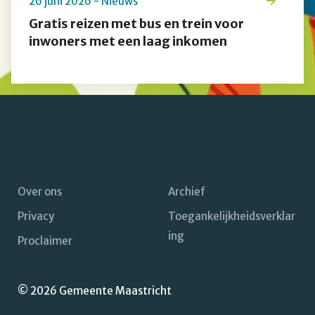
26 juni 2026 - Nieuws
Gratis reizen met bus en trein voor
inwoners met een laag inkomen
Over ons
Archief
Privacy
Toegankelijkheidsverklar
Footer
ing
Proclaimer
navigatie
© 2026 Gemeente Maastricht