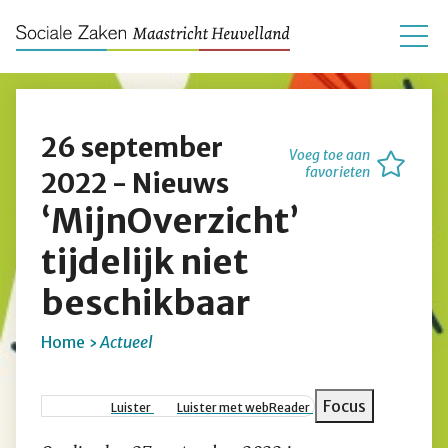
26 september
Voeg toe aan
favorieten
2022 - Nieuws
‘MijnOverzicht’
tijdelijk niet
beschikbaar
Home
Actueel
Kruimelpad
Focus
Luister
Luister met webReader