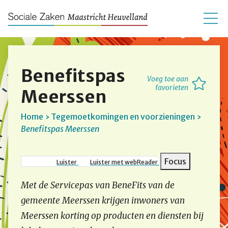
Benefitspas
Voeg toe aan
favorieten
Meerssen
Home
Tegemoetkomingen en voorzieningen
Benefitspas Meerssen
Kruimelpad
Focus
Luister
Luister met webReader
Met de Servicepas van BeneFits van de
gemeente Meerssen krijgen inwoners van
Meerssen korting op producten en diensten bij