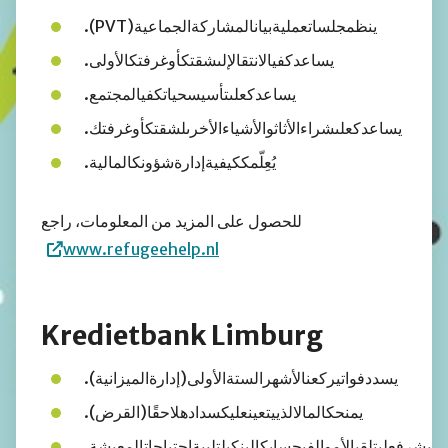
ينظمجلساتعمليةبيانالمشاركةالجماعية(PVT).
يساعدكفيالانتقالإلىشقتكأوغرفتكالأولى.
يساعدكعلىتأسيسحياتكفيالمجتمع.
يساعدكعلىشراءالأثاثوالأشياءالأخرىلشقتكأوغرفتك.
يُعِلّمككيفيةإدارةشؤونكالمالية.
للحصول على المزيد من المعلومات، راجع
www.refugeehelp.nl
Kredietbank Limburg
يسددفواتيركعنالأشهرالستةالأولى(إدارةالميزانية).
يمنحكالمالالذييتعينعليكسدادهلاحقًا(القرض).
يشرفعلىتلقيالأموالفيحسابكالبنكيلتلبيةاحتياجاتالمعيشة.