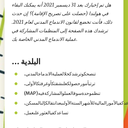
هل تم إخبارك بعد 31 ديسمبر 2021 أنه يمكنك البقاء
في هولندا (حصلت على تصريح الإقامة)؟ إن حدث
ذلك، فأنت تخضع لقانون الاندماج المدني لعام 2021.
ترشدك هذه الصفحة إلى المنظمات المشاركة في
عملية الاندماج المدني الخاصة بك.
البلدية ...
تنصحكوترشدكخلالعمليةالاندماجالمدني.
ترتبأمورحصولكعلىشقتكأوغرفتكالأولى.
تنظموحدةسوقالعملوالمشاركةفيه(MAP)
دكفيالأمورالماليةللأشهرالستةالأولىبعدانتقالكإلىالمسكن.
تساعدكفيالعثورعلىعمل.