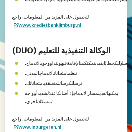
للحصول على المزيد من المعلومات، راجع
www.kredietbanklimburg.nl
الوكالة التنفيذية للتعليم (DUO)
ترسلإليكخطابًايفيدبتمكنكمنالإقامةفيهولنداووجوبالاندماج.
تنظمامتحاناتالاندماجالمدني.
ترسللكرسائلمتعلقةبامتحاناتك.
يمكنهاتعديلمسارالاندماجإذاأصابكاعتلالشديدأوواجه
َتمشكلاتأخرى.
للحصول على المزيد من المعلومات، راجع
www.inburgeren.nl