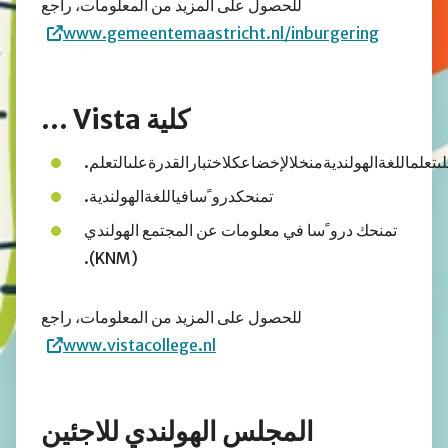
للحصول على المزيد من المعلومات، راجع
www.gemeentemaastricht.nl/inburgering
كلية Vista ...
لىتعلماللغةالهولنديةمنخلالإخضاعكلاختبارالقدرةعلىالتعلم.
تمنحكدرو ًسافياللغةالهولندية.
تمنحك درو ًسا في معلومات عن المجتمع الهولندي
(KNM).
للحصول على المزيد من المعلومات، راجع
www.vistacollege.nl
المجلس الهولندي للاجئين