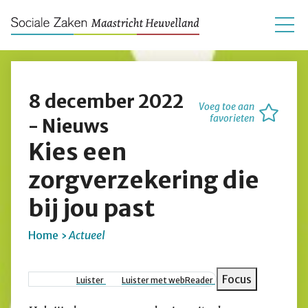
8 december 2022
Voeg toe aan
favorieten
- Nieuws
Kies een
zorgverzekering die
bij jou past
Home
Actueel
Kruimelpad
Focus
Luister
Luister met webReader