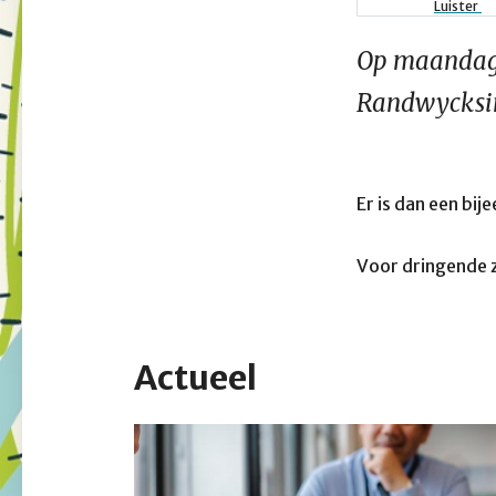
Kruimel
Luister
Op maandag 
Randwycksin
Er is dan een bi
Voor dringende z
Actueel