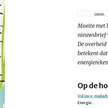
Kruimel
Luister
Moeite met 
nieuwsbrief
De overheid 
betekent dat
energiereken
Op de ho
Vul uw e-mailadr
Energie.