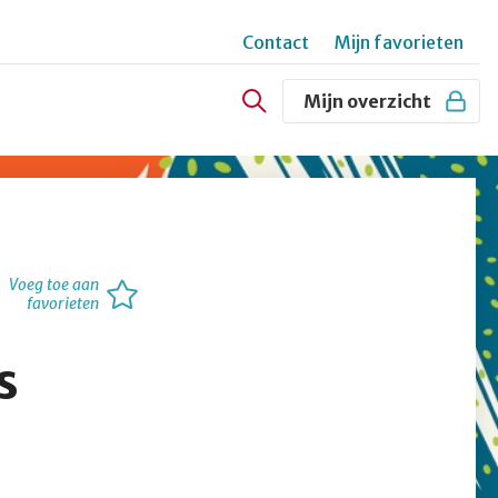
Contact
Mijn favorieten
Secundair
Mijn overzicht
menu
Voeg toe aan
favorieten
s